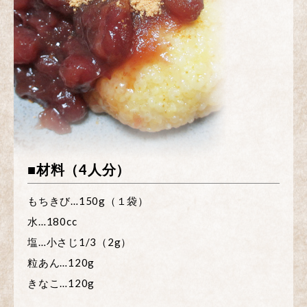
■材料（4人分）
もちきび…150g（１袋）
水…180cc
塩…小さじ1/3（2g）
粒あん…120g
きなこ…120g