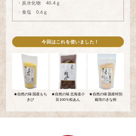
・炭水化物 40.4ｇ
・食塩 0.6ｇ
今回はこれを使いました！
★自然の味 国産もち
★自然の味 北海道小
★自然の味 国産特別
きび
豆100％粒あん
栽培のきな粉