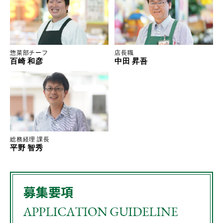
惣菜部チーフ
店長職
百崎 和彦
中田 昇吾
総務経理 課長
平野 智秀