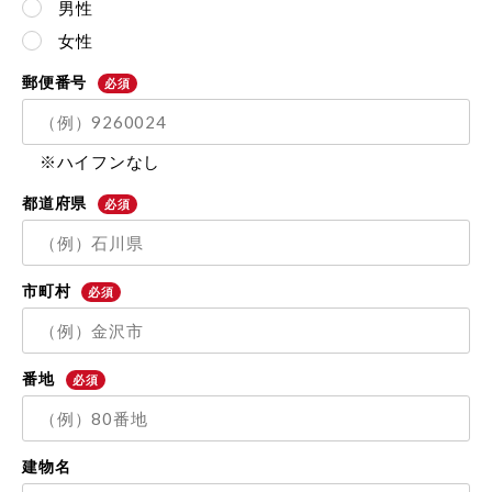
男性
女性
郵便番号
必須
※ハイフンなし
都道府県
必須
市町村
必須
番地
必須
建物名