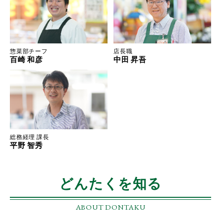
惣菜部チーフ
店長職
百崎 和彦
中田 昇吾
総務経理 課長
平野 智秀
どんたくを知る
ABOUT DONTAKU