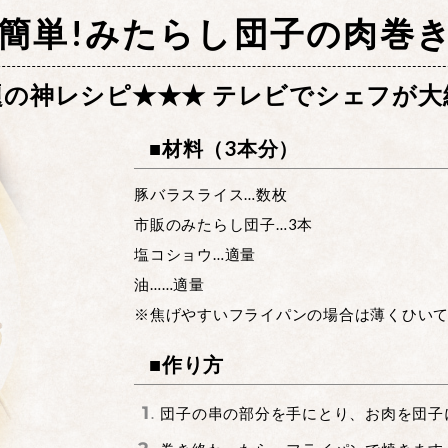
簡単!みたらし団子の肉巻
題の神レシピ★★★ テレビでシェフが
■材料（3本分）
豚バラスライス…数枚
市販のみたらし団子…3本
塩コショウ…適量
油……適量
※焦げやすいフライパンの場合は薄くひい
■作り方
団子の串の部分を手にとり、お肉を団子