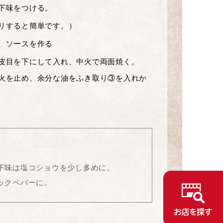
下味をつける。
リすると簡単です。）
、ソースを作る
皮目を下にして入れ、中火で両面焼く。
火を止め、余分な油をふき取り③を入れか
下味は塩コショウを少し多めに。
ックペパーに。