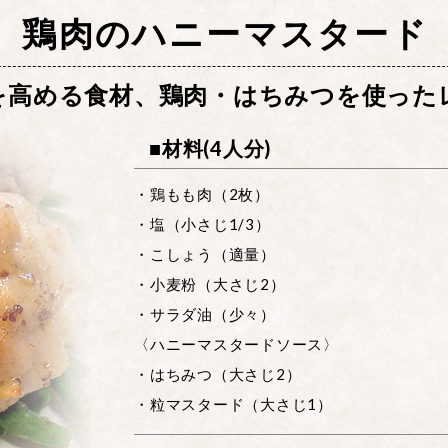
鶏肉のハニーマスタード
を高める食材、鶏肉・はちみつを使った
■材料(4人分)
・鶏もも肉（2枚）
・塩（小さじ1/3）
・こしょう（適量）
・小麦粉（大さじ2）
・サラダ油（少々）
〈ハニーマスタードソース〉
・はちみつ（大さじ2）
・粒マスタード（大さじ1）