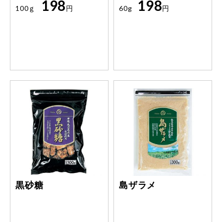
198
198
は花椒にこだわりました。
せるだけで簡単においしい
100ｇ
円
60g
円
ごまあえが出来上がりま
す。
黒砂糖
島ザラメ