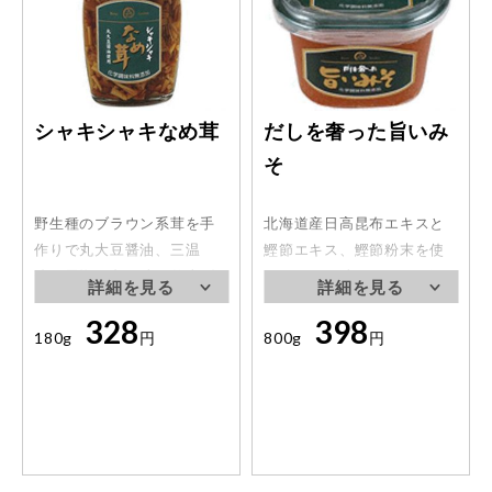
シャキシャキなめ茸
だしを奢った旨いみ
そ
野生種のブラウン系茸を手
北海道産日高昆布エキスと
作りで丸大豆醤油、三温
鰹節エキス、鰹節粉末を使
糖、天塩で丸い味に仕上げ
いました。味わいのある鰹
ました。シャキシャキした
と昆布の美味しさにこだわ
328
398
食感が特徴です。
りました。
180g
円
800g
円