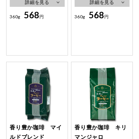
で飲めるコーヒーは他にな
で飲めるコーヒーは他にな
568
568
い！
い！
360g
円
360g
円
香り豊か珈琲 マイ
香り豊か珈琲 キリ
ルドブレンド
マンジャロ