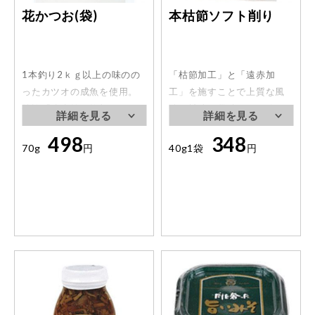
花かつお(袋)
本枯節ソフト削り
1本釣り2ｋｇ以上の味のの
「枯節加工」と「遠赤加
ったカツオの成魚を使用。
工」を施すことで上質な風
特許「遠赤焼き軟加工」で
味と旨味を凝縮した鰹節で
ソフトな仕上げ。
す。
498
348
70g
円
40g1袋
円