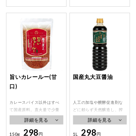
旨いカレールー(甘
国産丸大豆醤油
口)
カレースパイス以外はすべ
人工の加塩や醗酵促進剤な
て国産原料。直火釜で少量
どに頼らず天然醸造し、搾
ずつじっくり仕上げまし
りました。清らかな色。芳
た。隠し味としてチャツネ
醇な味と香りです。
298
298
や、ヨーグルトでコクとま
150g
円
1L
円