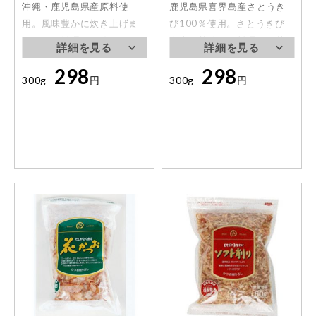
沖縄・鹿児島県産原料使
鹿児島県喜界島産さとうき
用。風味豊かに炊き上げま
び100％使用。さとうきび
した。お料理にお使い頂い
本来の甘味がお料理、お菓
てもよし、おやつや朝食代
子づくりにコクと風味を与
298
298
わりとしてそのままでもお
え、味の幅を広げます。
300g
円
300g
円
召し上がり頂けます。