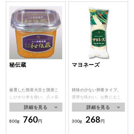
秘伝蔵
マヨネーズ
厳選した国産大豆と国産こ
雑味の少ない卵黄タイプ。
しひかり米を使い、八ヶ岳
濃厚な味わい。お酢にもこ
醸造蔵で長期熟成させた蔵
だわり純米酢を使用してい
人自慢のお味噌です。
ます。アミノ酸を使わない
760
268
学校給食用を作っている工
800g
円
300g
円
場で特別に作ってもらいま
した。