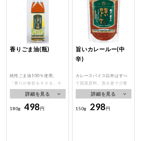
香りごま油(瓶)
旨いカレールー(中
辛)
純性ごま油100％使用。
カレースパイス以外はすべ
「香りが食欲をそそる」そ
て国産原料。直火釜で少量
んなごま油を目指し、濃厚
ずつじっくり仕上げまし
な香りにこだわりました。
た。隠し味としてチャツネ
498
298
炒め物はもちろん、料理の
や、ヨーグルトでコクとま
180g
円
150g
円
仕上げ、香りづけなどにも
ろやかさを出しています。
お使い下さい。