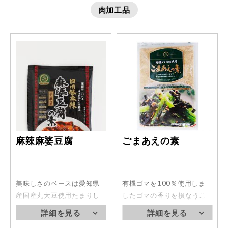
肉加工品
麻辣麻婆豆腐
ごまあえの素
美味しさのベースは愛知県
有機ゴマを100％使用しま
産国産丸大豆使用たまりし
したゴマの香りを損なうこ
ょうゆと隠し味の国産豆味
となく、旬の素材の味を活
噌(八丁味噌)。辛さとしびれ
かします。素材と混ぜ合わ